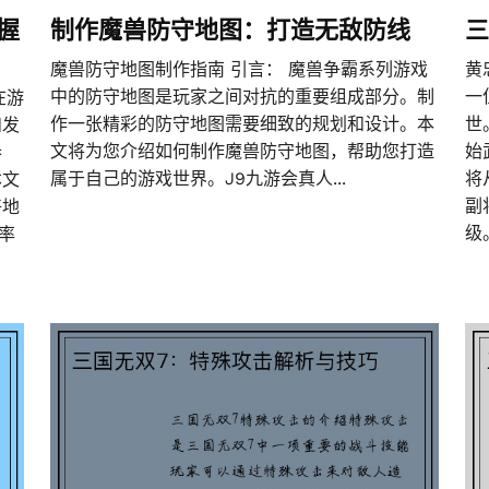
握
制作魔兽防守地图：打造无敌防线
三
魔兽防守地图制作指南 引言： 魔兽争霸系列游戏
黄
中的防守地图是玩家之间对抗的重要组成部分。制
一
在游
作一张精彩的防守地图需要细致的规划和设计。本
世
和发
文将为您介绍如何制作魔兽防守地图，帮助您打造
始
参
属于自己的游戏世界。J9九游会真人...
将
本文
副
好地
级
倍率