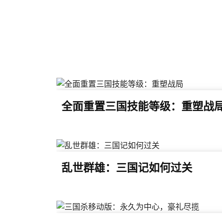
全面重置三国技能等级：重塑战
乱世群雄：三国记如何过关