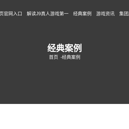
页官网入口
解读j9真人游戏第一
经典案例
游戏资讯
集团
经典案例
首页
-
经典案例